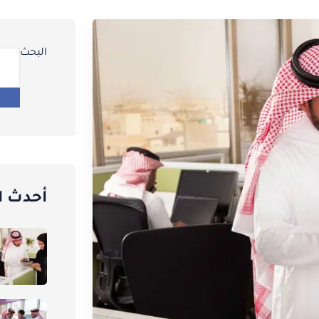
البحث
أحدث ا