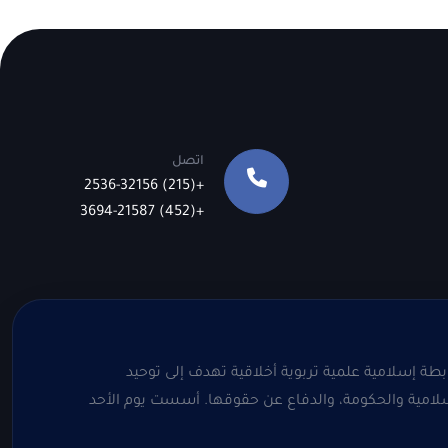
اتصل
+(215) 2536-32156
+(452) 3694-21587
طة إسلامية علمية تربوية أخلاقية تهدف إلى توحيد
إسلامية والحكومة، والدفاع عن حقوقها. أسست يوم الأحد