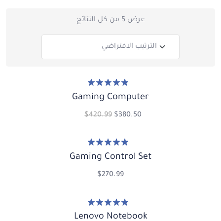
عرض ⁦5⁩ من كل النتائج
تم التقييم
5.00
Gaming Computer
من 5
$
420.99
$
380.50
تم التقييم
5.00
Gaming Control Set
من 5
$
270.99
تم التقييم
5.00
Lenovo Notebook
من 5