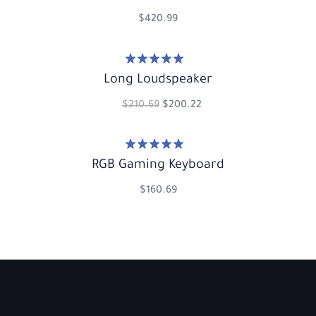
$
420.99
تم التقييم
5.00
Long Loudspeaker
من 5
$
210.69
$
200.22
تم التقييم
5.00
RGB Gaming Keyboard
من 5
$
160.69