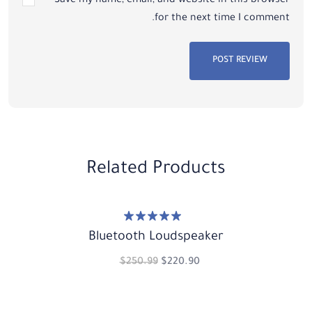
Save my name, email, and website in this browser
for the next time I comment.
POST REVIEW
Related Products
تم التقييم
5.00
Bluetooth Loudspeaker
من 5
$
250.99
$
220.90